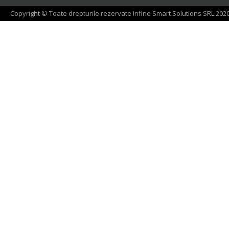
Copyright © Toate drepturile rezervate Infine Smart Solutions SRL 202