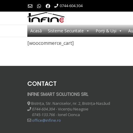
Skip
0744-604.304
to
content
Acasă
Sisteme Securitate
Porți & Uși
Au
[woocommerce_cart]
CONTACT
INFINE SMART SOLUTIONS SRL
Bistrița, Str. Narciselor, nr. 2, Bistrița-Nasăud
0744-604.304 -
Vicențiu Neagoie
0745-133.766 -
Ionel Cionca
office@infine.ro