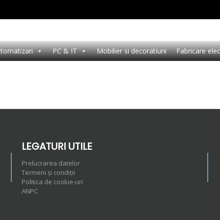
tomatizari
PC & IT
Mobilier si decoratiuni
Fabricare ele
LEGATURI UTILE
Prelucrarea datelor
Termeni și condiții
Politica de cookie-uri
ANPC