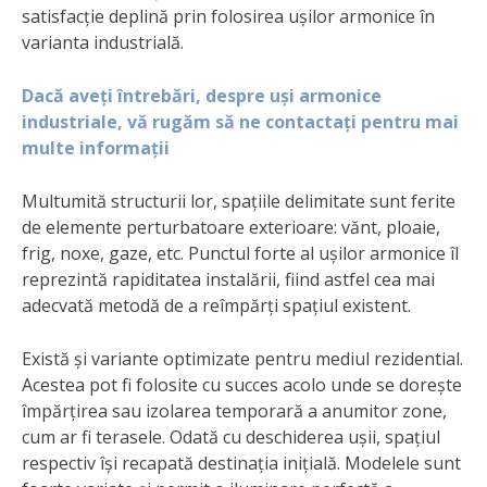
satisfacție deplină prin folosirea ușilor armonice în
varianta industrială.
Dacă aveți întrebări, despre uși armonice
industriale, vă rugăm să ne contactați pentru mai
multe informații
Multumită structurii lor, spațiile delimitate sunt ferite
de elemente perturbatoare exterioare: vănt, ploaie,
frig, noxe, gaze, etc. Punctul forte al ușilor armonice îl
reprezintă rapiditatea instalării, fiind astfel cea mai
adecvată metodă de a reîmpărți spațiul existent.
Există și variante optimizate pentru mediul rezidential.
Acestea pot fi folosite cu succes acolo unde se dorește
împărțirea sau izolarea temporară a anumitor zone,
cum ar fi terasele. Odată cu deschiderea ușii, spațiul
respectiv își recapată destinația inițială. Modelele sunt