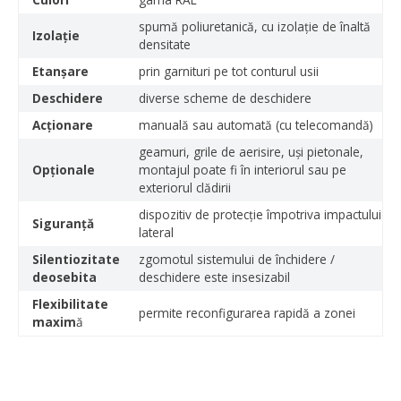
spumă poliuretanică, cu izolație de înaltă
Izolație
densitate
Etanșare
prin garnituri pe tot conturul usii
Deschidere
diverse scheme de deschidere
Acționare
manuală sau automată (cu telecomandă)
geamuri, grile de aerisire, uși pietonale,
Opționale
montajul poate fi în interiorul sau pe
exteriorul clădirii
dispozitiv de protecție împotriva impactului
Siguranță
lateral
Silentiozitate
zgomotul sistemului de închidere /
deosebita
deschidere este insesizabil
Flexibilitate
permite reconfigurarea rapidă a zonei
maxim
ă