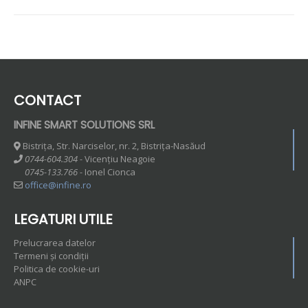
CONTACT
INFINE SMART SOLUTIONS SRL
Bistrița, Str. Narciselor, nr. 2, Bistrița-Nasăud
0744-604.304 -
Vicențiu Neagoie
0745-133.766 -
Ionel Cionca
office@infine.ro
LEGATURI UTILE
Prelucrarea datelor
Termeni și condiții
Politica de cookie-uri
ANPC