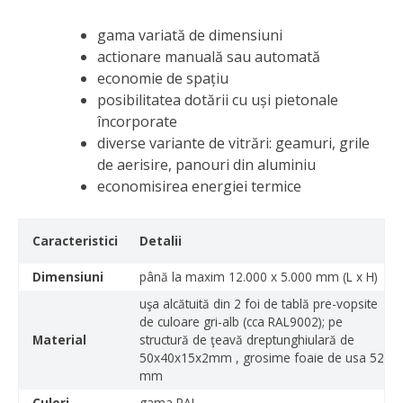
gama variată de dimensiuni
actionare manuală sau automată
economie de spațiu
posibilitatea dotării cu uși pietonale
încorporate
diverse variante de vitrări: geamuri, grile
de aerisire, panouri din aluminiu
economisirea energiei termice
Caracteristici
Detalii
Dimensiuni
până la maxim 12.000 x 5.000 mm (L x H)
uşa alcătuită din 2 foi de tablă pre-vopsite
de culoare gri-alb (cca RAL9002); pe
Material
structură de ţeavă dreptunghiulară de
50x40x15x2mm , grosime foaie de usa 52
mm
Culori
gama RAL