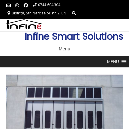
Skip
0744-604.304
to
Bistrița, Str. Narciselor, nr. 2, BN
content
Infine Smart Solutions
Menu
MENU