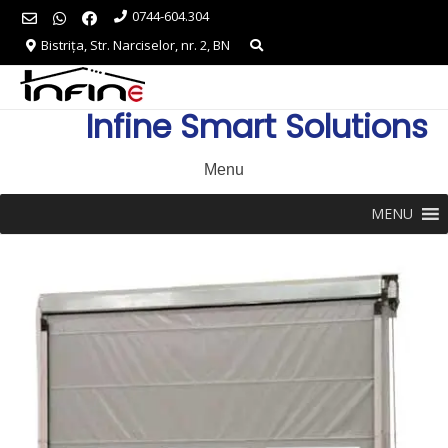
Skip
0744-604.304
to
Bistrița, Str. Narciselor, nr. 2, BN
content
Infine Smart Solutions
Menu
MENU