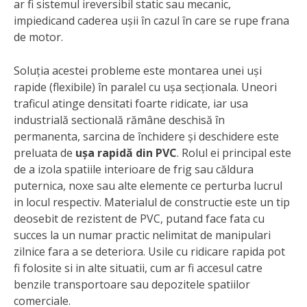
ar fi sistemul ireversibil static sau mecanic,
impiedicand caderea ușii în cazul în care se rupe frana
de motor.
Soluția acestei probleme este montarea unei uși
rapide (flexibile) în paralel cu ușa secționala. Uneori
traficul atinge densitati foarte ridicate, iar usa
industrială sectională rămâne deschisă în
permanenta, sarcina de închidere și deschidere este
preluata de
ușa rapidă din PVC
. Rolul ei principal este
de a izola spatiile interioare de frig sau căldura
puternica, noxe sau alte elemente ce perturba lucrul
in locul respectiv. Materialul de constructie este un tip
deosebit de rezistent de PVC, putand face fata cu
succes la un numar practic nelimitat de manipulari
zilnice fara a se deteriora. Usile cu ridicare rapida pot
fi folosite si in alte situatii, cum ar fi accesul catre
benzile transportoare sau depozitele spatiilor
comerciale.