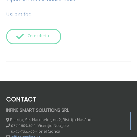
Usi antifoc
Cere oferta
CONTACT
INFINE SMART SOLUTIONS SRL
Bistrița, Str. Narciselor, nr. 2, Bistrița-Nasăud
0744-604.304 -
Vicențiu Neagoie
0745-133.766 -
Ionel Cionca
office@infine.ro