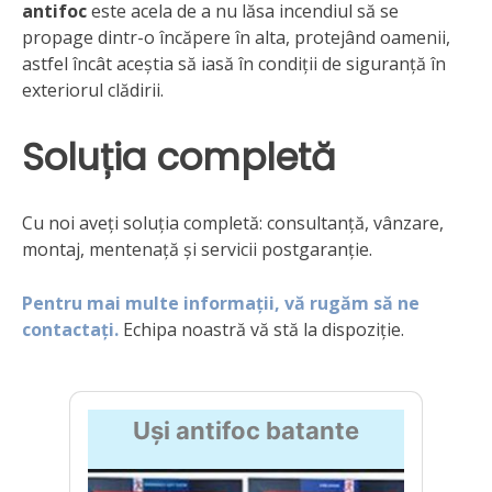
antifoc
este acela de a nu lăsa incendiul să se
propage dintr-o încăpere în alta, protejând oamenii,
astfel încât aceștia să iasă în condiții de siguranță în
exteriorul clădirii.
Soluția completă
Cu noi aveți soluția completă: consultanță, vânzare,
montaj, mentenață și servicii postgaranție.
P
e
n
t
r
u
m
a
i
m
u
l
t
e
i
n
f
o
r
m
a
ț
i
i
,
v
ă
r
u
g
ă
m
s
ă
n
e
c
o
n
t
a
c
t
a
ț
i
.
Echipa noastră vă stă la dispoziție.
Uși antifoc batante