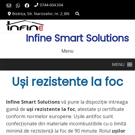
Skip
0744-604.304
to
Bistrița, Str. Narciselor, nr. 2, BN
content
Infine Smart Solutions
Menu
MENU
Uși rezistente la foc
Infine Smart Solutions
vă pune la dispoziție intreaga
gamă de
uși rezistente la foc
, atestate și certificate
conform normelor europene. Ușile antifoc sunt
confecționate din materiale incombustibile cu o limită
minimă de rezistență la foc de 90 minute. Rolul
ușilor