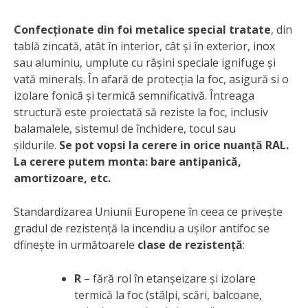
Confecționate din foi metalice special tratate
, din
tablă zincată, atât în interior, cât și în exterior, inox
sau aluminiu, umplute cu rășini speciale ignifuge și
vată mineralș. În afară de protecția la foc, asigură si o
izolare fonică și termică semnificativă. Întreaga
structură este proiectată să reziste la foc, inclusiv
balamalele, sistemul de închidere, tocul sau
șildurile.
Se pot vopsi la cerere in orice nuanță RAL.
La cerere putem monta: bare antipanică,
amortizoare, etc.
Standardizarea Uniunii Europene în ceea ce privește
gradul de rezistență la incendiu a ușilor antifoc se
dfinește in următoarele
clase de rezistență
:
R
– fără rol în etanșeizare și izolare
termică la foc (stâlpi, scări, balcoane,